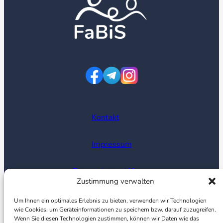
Kontakt
Impressum
Datenschutzerklärung
Zustimmung verwalten
Cookie Richtlinien
Um Ihnen ein optimales Erlebnis zu bieten, verwenden wir Technologien
wie Cookies, um Geräteinformationen zu speichern bzw. darauf zuzugreifen.
Wenn Sie diesen Technologien zustimmen, können wir Daten wie das