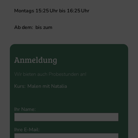
Montags
15:25
Uhr
bis
16:25
Uhr
Ab dem:
bis zum
Anmeldung
Wir bieten auch Probestunden an!
Kurs:
Please
Please
leave
Ihr Name:
leave
this
this
field
field
empty.
Ihre E-Mail:
empty.