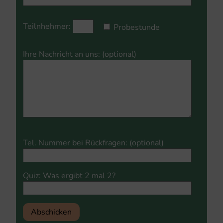
Teilnhehmer:
Probestunde
Ihre Nachricht an uns: (optional)
Please
Tel. Nummer bei Rückfragen: (optional)
leave
this
field
Quiz: Was ergibt 2 mal 2?
empty.