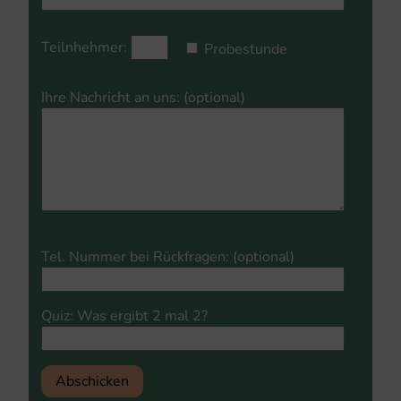
Teilnhehmer:
Probestunde
Ihre Nachricht an uns: (optional)
Please
Tel. Nummer bei Rückfragen: (optional)
leave
this
field
Quiz: Was ergibt 2 mal 2?
empty.