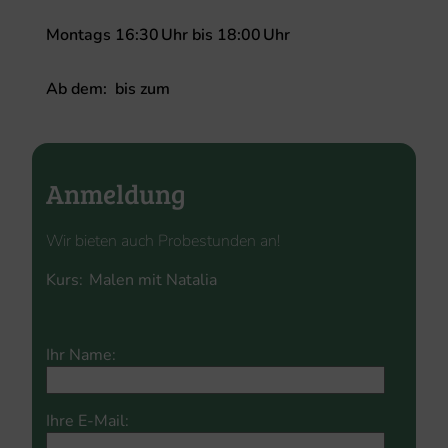
Montags
16:30
Uhr
bis
18:00
Uhr
Ab dem:
bis zum
Anmeldung
Wir bieten auch Probestunden an!
Kurs:
Please
Please
leave
Ihr Name:
leave
this
this
field
field
empty.
Ihre E-Mail:
empty.