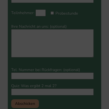
Teilnhehmer:
Probestunde
Ihre Nachricht an uns: (optional)
Please
Tel. Nummer bei Rückfragen: (optional)
leave
this
field
Quiz: Was ergibt 2 mal 2?
empty.