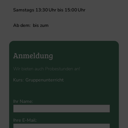
Samstags
13:30
Uhr
bis
15:00
Uhr
Ab dem:
bis zum
Anmeldung
Wir bieten auch Probestunden an!
Kurs:
Please
Please
leave
Ihr Name:
leave
this
this
field
field
empty.
Ihre E-Mail:
empty.