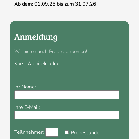
Ab dem:
01.09.25
bis zum
31.07.26
Anmeldung
Wir bieten auch Probestunden an!
Kurs:
Please
Please
leave
Ihr Name:
leave
this
this
field
field
empty.
Ihre E-Mail:
empty.
Teilnhehmer:
Probestunde