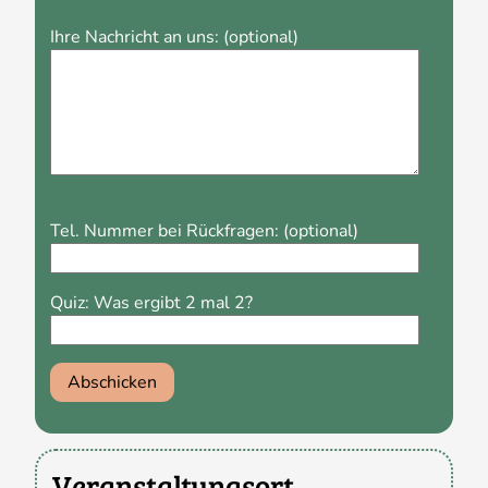
Ihre Nachricht an uns: (optional)
Please
Tel. Nummer bei Rückfragen: (optional)
leave
this
field
Quiz: Was ergibt 2 mal 2?
empty.
Veranstaltungsort