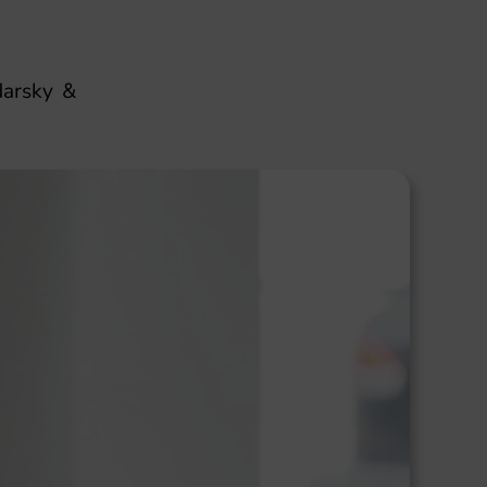
darsky
&