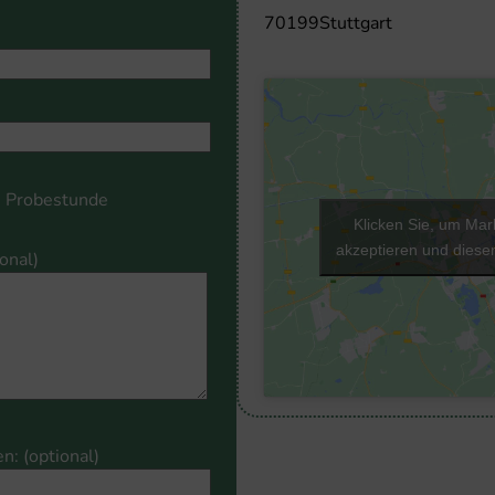
70199
Stuttgart
Probestunde
Klicken Sie, um Mar
akzeptieren und diesen
ional)
n: (optional)