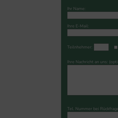
Please
leave
Ihr Name:
leave
this
this
field
field
empty.
Ihre E-Mail:
empty.
Teilnhehmer:
Ihre Nachricht an uns: (opt
Please
Tel. Nummer bei Rückfrage
leave
this